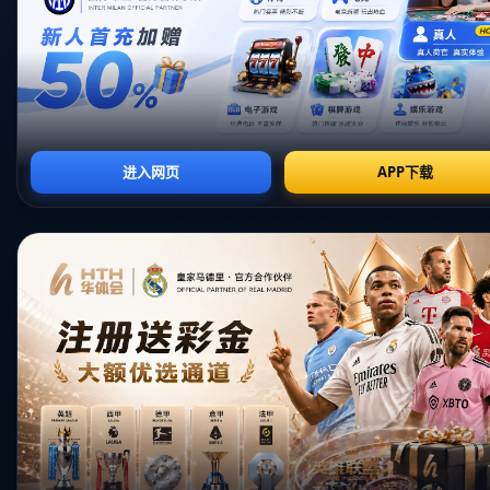
專為香港用戶提供世界盃相關投注資訊、平台導覽、賽程查詢
與註冊指引。
如需協助，可透過站內資訊頁面瀏覽最新平台、優惠與教學內
容。
網站導覽
首頁
投注平台推薦
滾球投注
賽程賽事
會員優惠