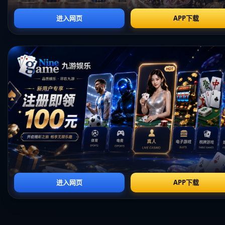
註冊教學
賽事資訊
快速入口
官方註冊
即時投注
註冊教學
合作夥伴
开云体育
platform-huatihui.com.cn
九游娱乐官方网站
LCP官方赛程站
蜂鸟竞技官方App下载门户
澳门在线
捕鱼游戏
九游体育
BB Sports App