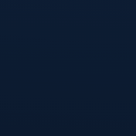
1
世界杯历史冠军赔率全回顾：赛前热门真的更容易
夺冠吗？
2026-06-21 07:11:35
2
2026世界杯比赛结果中国时间：熬夜看球，你错过
了哪些冷门玄学？
2026-04-28 07:09:54
更多分類
赛事分析
1
足球分析
1
体育分析
2
世界杯专题
1
体育专题
2
世
界杯聚焦
1
体育观察
1
体育世界
1
延伸瀏覽