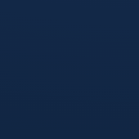
体育分析
足球数据分析师老王
2026-04-28 07:09:54
93
2026世界杯比赛结果中国时间：熬夜看
球，你错过了哪些冷门玄学？
2026世界杯战火重燃，北京时间不仅是赛程表，更是决定比赛
走势的隐形推手。通过数据复盘，带你揭秘哪些时段最易爆
冷，以及为何你的社交媒体会在凌晨三点沸腾。
閱讀全文
最新文章