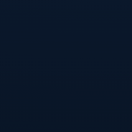
首頁
投注平台推薦
滾球投注
賽程賽事
會員優惠
註冊教學
賽事資訊
快速入口
官方註冊
即時投注
註冊教學
合作夥伴
开云体育
platform-huatihui.com.cn
九游娱乐官方网站