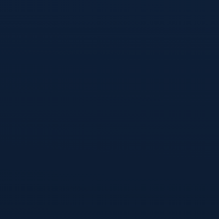
48队与104场比赛的超级狂欢：2026世界杯扩军是全
球化福音还是竞技灾难？
2026-06-06 16:36:10
熱門閱讀
Popular