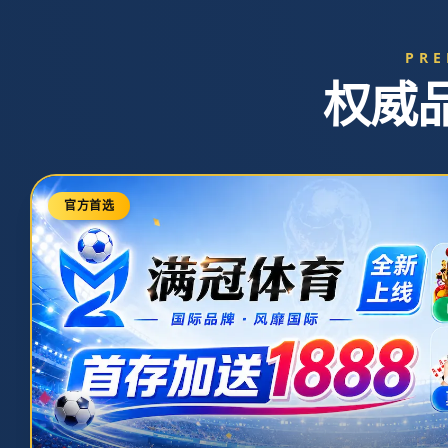
首頁
投注平台推薦
滾球投注
賽程賽事
會員優惠
更多
官方註冊
即時投注