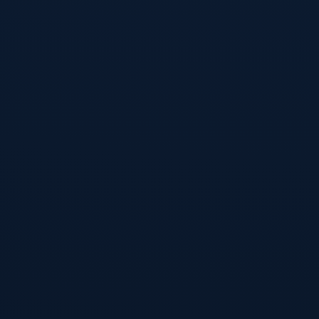
想進一步了解世界盃相關內容，可繼續查看賽程、註冊教學及
平台整理頁面。
賽程賽事
註冊教學
投注平台推薦
會員優惠
專為香港用戶提供世界盃相關投注資訊、平台導覽、賽程查詢
與註冊指引。
如需協助，可透過站內資訊頁面瀏覽最新平台、優惠與教學內
容。
網站導覽