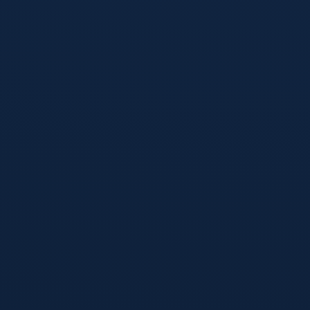
1分千金！2026世界杯“最好小组第三”新规，将如何
改写黑马命运？
2026-06-14 07:11:25