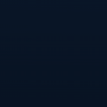
LCP官方赛程站
蜂鸟竞技官方App下载门户
澳门在线
捕鱼游戏
九游体育
BB Sports App
yiwan-cn.com
© 2026 All rights reserved.
首頁
賽事資訊
賽程賽事
投注平台推薦