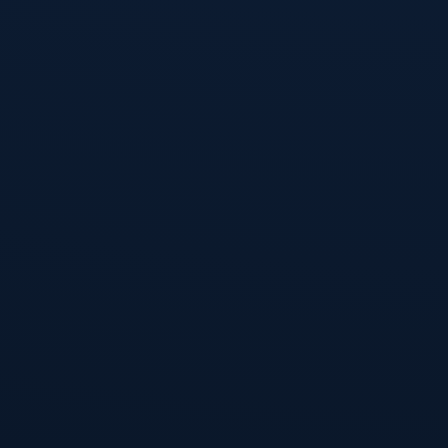
專為香港用戶提供世界盃相關投注資訊、平台導覽、賽程查詢
與註冊指引。
如需協助，可透過站內資訊頁面瀏覽最新平台、優惠與教學內
容。
網站導覽
首頁
投注平台推薦
滾球投注
賽程賽事
會員優惠
註冊教學
賽事資訊
快速入口
官方註冊