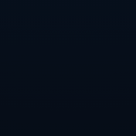
何规划一生一次的圆梦之旅？
何规划一生一次的圆梦之旅？
界杯聚焦
1
体育观察
1
体育世界
1