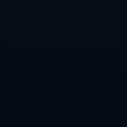
平台整理頁面。
與註冊指引。
容。