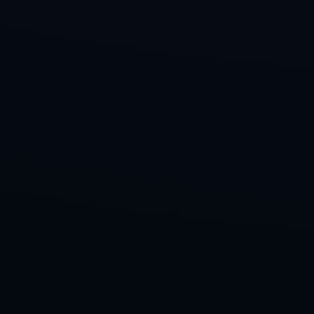
首頁
投注平台推薦
滾球投注
賽程賽事
會員優惠
註冊教學
賽事資訊
快速入口
官方註冊
即時投注
註冊教學
合作夥伴
开云体育
platform-huatihui.com.cn
九游娱乐官方网站
LCP官方赛程站