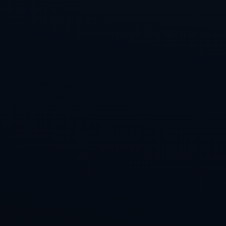
延伸瀏覽
想進一步了解世界盃相關內容，可繼續查看賽程、註冊教學及
賽程賽事
註冊教學
投注平台推薦
會員優惠
專為香港用戶提供世界盃相關投注資訊、平台導覽、賽程查詢
如需協助，可透過站內資訊頁面瀏覽最新平台、優惠與教學內
網站導覽