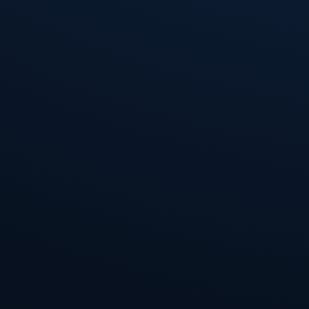
体育旅行
林风
2026-05-30 15:37:31
55
2026世界杯赛程表终极旅行指南：跨越
2026美加墨世界杯赛程表正式公布！面对16座城市、104
閱讀全文
最新文章
Latest