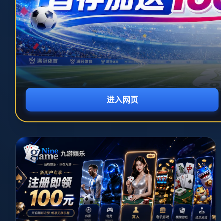
首頁
/
賽事資訊
/
体育旅行
文章分類
体育旅行