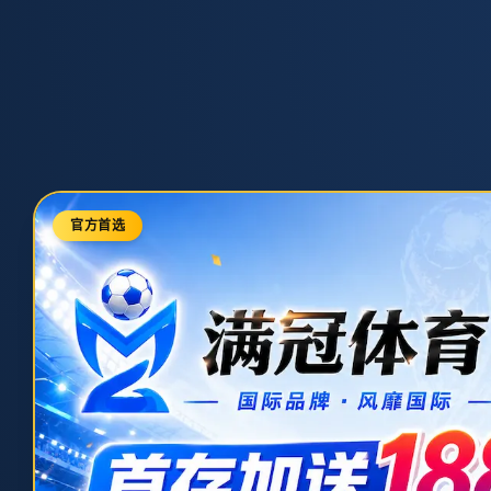
首頁
投注平台推薦
滾球投注
賽程賽事
會員優惠
更多
官方註冊
即時投注