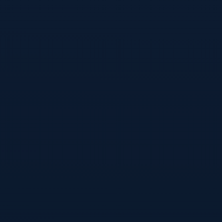
世界杯球员表现预测盘点：最值得中国球迷重点关
注的10位球星
2026-06-21