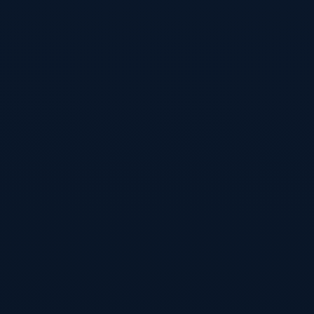
專為香港用戶提供世界盃相關投注資訊、平台導覽、賽程查詢
與註冊指引。
如需協助，可透過站內資訊頁面瀏覽最新平台、優惠與教學內
容。
網站導覽
首頁
投注平台推薦
滾球投注
賽程賽事
會員優惠