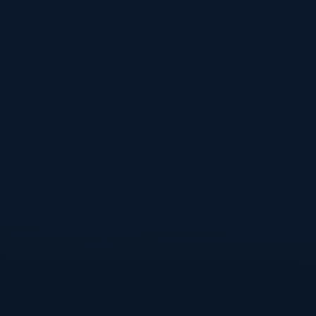
改写黑马命运？
2026-06-14
文章分類
探索更多主題內容
赛事分析
1
足球分析
1
体育分析
2
世界杯专题
1
体育专题
2
世
界杯聚焦
1
体育观察
1
体育世界
1
關於 2026世界盃香港投注指南
以 FIFA World Cup 為核心，整合香港用戶關心的賽程、情
報、平台指南與投注趨勢，協助讀者更快找到可靠資訊與延伸
內容。
Facebook
Telegram