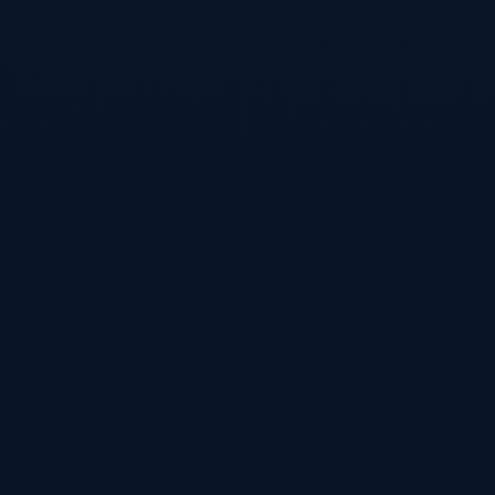
註冊教學
賽事資訊
快速入口
官方註冊
即時投注
註冊教學
合作夥伴
开云体育
platform-huatihui.com.cn
九游娱乐官方网站
LCP官方赛程站
蜂鸟竞技官方App下载门户
澳门在线
捕鱼游戏
九游体育
BB Sports App