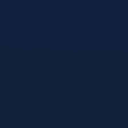
世界杯价值投注实战案例解析：如何通过赛前信息
识别被低估的一方
2026-07-08