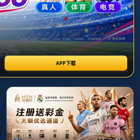
0位球星
的10位球星
的10位球星，从近期状态、国家队定位、赛程难度与风格适配度
架。