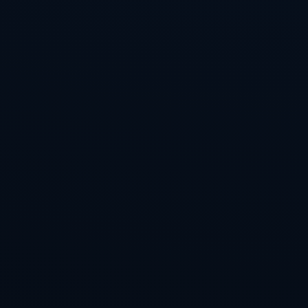
选择重点关注球星的五大标准
在做这份
世界杯明星球员盘点
时，我们主要参考以下五个维度
近期状态
：包括最近一段时间的比赛参与度、进攻或防守
国家队定位
：球员是战术核心、终结点、组织枢纽，还是
赛程难度
：小组赛对手风格、强弱分布，以及球队是否有
对手风格适配度
：有些球员面对高位压迫时更能发挥，有
大赛经验与临场波动
：尤其在淘汰赛中，经验往往会让关
基于这五个标准，下面这10位球员更适合被列入本届
世界杯看