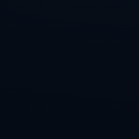
最可能主导比赛结果的顶级球星预测
1. 顶级进攻核心型球星
这类球员最大的价值在于，他们不仅能完成最后一击，还能通
球队上限。
关注理由：
近期状态通常更容易体现在触球质量、关键传球和
而言，这类球员是最适合赛前重点记住名字、赛中重点观察触
2. 能改变比赛节奏的前场组织者
并非所有高光都来自进球。很多真正主导比赛结果的球员，可
关注理由：
这类球员在面对防守站位紧密的对手时尤其关键。
预测
时，这类球员的价值不应只靠进球数衡量。
3. 反击中的高效率终结点
世界杯赛场上，强强对话常常会留下身后空间。速度快、无球