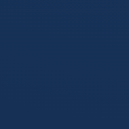
谈到
世界杯决赛预测
，很多人第一反应是看球星状态、教练经
验或历史战绩，但如果想得到更稳定、更可解释的判断，数据
往往是更好的切入点。对于信息型读者来说，真正有价值的不
是一句简单的“谁更可能赢”，而是通过世界杯决赛数据分析，
理解两队在进攻效率、防守稳定性、定位球威胁和比赛节奏上
的差异，并进一步推演可能出现的比分区间与关键转折点。