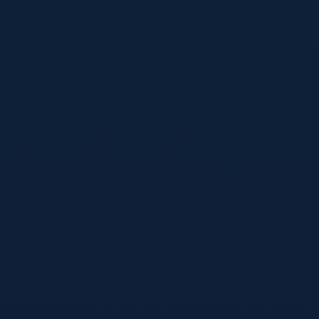
有帮助，尤其适合衡量球队创造高质量机会的稳定性。相比只
看进球数，预期进球更能反映一支球队的进攻结构是否可持
续。但它也不能脱离具体战术与对手风格单独使用。
历史世界杯决赛比分规律明显吗？
总体上，低比分和谨慎开局较为常见，这对世界杯决赛比分预
测有一定参考意义。不过每届决赛的对阵风格、比赛背景和球
员状态都不同，所以历史规律只能作为背景信息，而非直接答
案。
数据模型预测和专家观点哪个更可靠？
两者各有优势。数据模型更稳定、可复核，适合处理大样本与
结构化信息；专家观点更擅长识别临场因素、战术细节和情绪
变化。理想做法是让数据提供底层框架，再用专业观察做补
充。
决赛中的偶然因素会不会让数据失效？
会。早早进球、关键伤病、红黄牌、门将失误甚至一次折射，