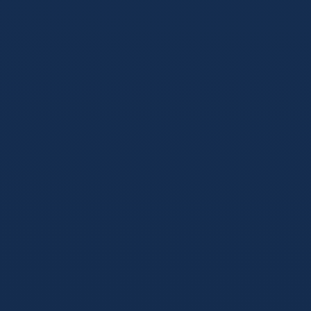
率、预期进球、失球分布、定位球得分效率以及门将扑救表
现
。这些指标的价值在于，它们能帮助我们回答几个核心问
题：一支球队到底创造了多少真正有威胁的机会？它的防线是
持续稳健，还是依赖个别球员补救？当比赛进入僵持阶段时，
它更擅长控场还是反击？
对于世界杯决赛统计数据的阅读，最重要的是统一口径。比如
同样是控球率，高控球并不一定意味着高质量进攻；同样是射
门数，如果大量来自低威胁区域，就不能简单等同于强势进
攻。真正有效的世界杯决赛数据分析，必须把数量与质量结合
起来看。
看进攻，不只看射门次数，还要看射门位置与射门转化
率。
看防守，不只看失球数，还要看对手获得的高质量机会
有多少。
看胜率，不只看连胜纪录，还要看对手强度和比赛阶
段。
因此，数据分析并不是“预测比赛的神奇公式”，而是一套帮助
我们更接近真实比赛逻辑的观察方法。