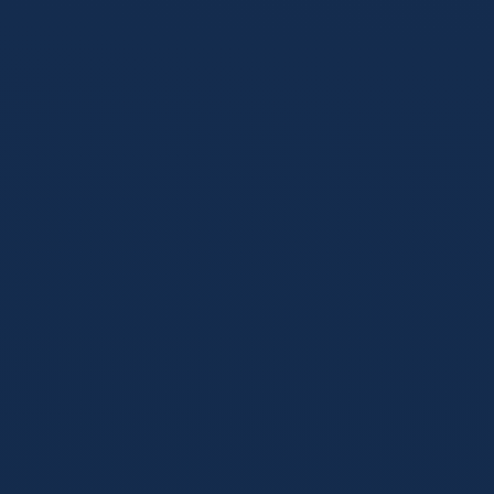
两队世界杯期间核心数据对比
在进行世界杯决赛预测时，第一步通常不是直接下结论，而是
建立一张核心对比表。即便不代入具体球队名称，我们也可以
用通用模型理解决赛双方应该比较哪些指标。
核心对比指标如何看
场均进球
：反映结果层面的攻击产出，但容易受对手强
弱影响。
场均预期进球
：更适合衡量创造机会的稳定性。
场均失球与预期失球
：能区分“失球少但被压制”与“真正
防守稳定”。
射门转化率
：衡量终结效率，适合用于世界杯决赛比分
预测。
控球率与传球成功率
：衡量球队的组织方式，但不能单
独代表优势。
定位球得分占比
：决赛中非常关键，僵持局往往靠这一
环节打破平衡。
如果一支球队在大多数指标上略占优势，通常意味着它在世界