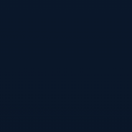
键转折点
2026-07-07