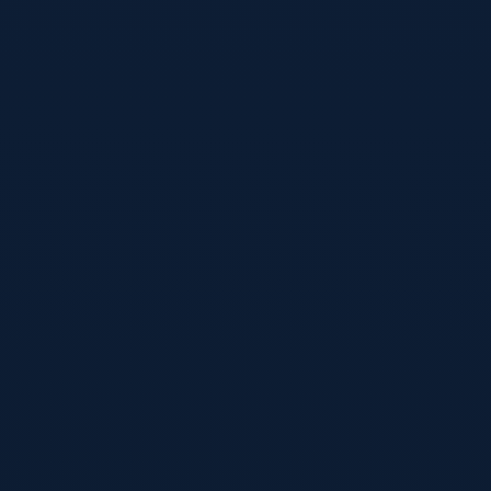
賽事資訊
熱門文章
最多人關注的世界盃內容
1
2026世界杯门票怎么买？一文看懂官方购票攻略与
避坑指南
2026-03-30
2
2026世界杯门票收入之争：官方票务政策、票价分
区与球迷购票体验的拉锯战
2026-03-27
3