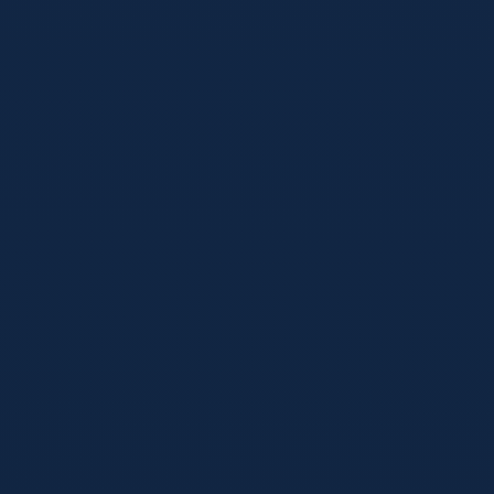
有些球队在控球阶段并不绝对强势，但一旦断球后快速推进，
能迅速形成高质量射门。这类队伍在面对压上型对手时尤其危
险。世界杯决赛预测中，如果一方高位压迫积极、边后卫站位
靠前，而另一方具备出色的纵向推进与最后一传能力，那么比
赛即使长期均衡，也可能在一次转换中被改写。
控场能力帮助谁把比赛带入舒适区
控场不只是控球。真正的控场能力包括：能否在领先后降低比
赛波动，能否在被压制时通过传递脱困，能否通过节奏变化减
少对手连续冲击。如果一支球队在控球率、传球成功率和阵地
组织上更稳定，那么它未必更容易大胜，但更有可能把决赛拉
进自己熟悉的结构里。