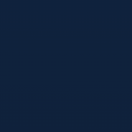
进攻端：预期进球、禁区内射门占比、射正率。
防守端：预期失球、被射门质量、定位球防守表现。
比赛形态：控球稳定性、转换速度、领先后控场能力。
特殊变量：门将状态、点球能力、替补席影响。
基于这一框架，若一支球队在进攻创造和防守限制两端都略
优，通常可以得到更高的
世界杯决赛胜负概率
；若双方在大部
分核心指标上接近，则模型往往会给出更保守的结果，例如胜
率差距不大、平局进入加时的概率较高、比分集中在1球差范
围内。
比分区间预测更实用的表达方式
相比给出单一比分，区间式表达通常更符合决赛的真实不确定
性。例如：
若双方防守质量突出：0比0、1比0、1比1是更合理的低
比分区间。
若一方反击质量明显高于对手：1比0、2比1的概率会相
对提升。
若双方定位球威胁都强：比赛可能在常规时间内因单次
定位球出现决定性变化。