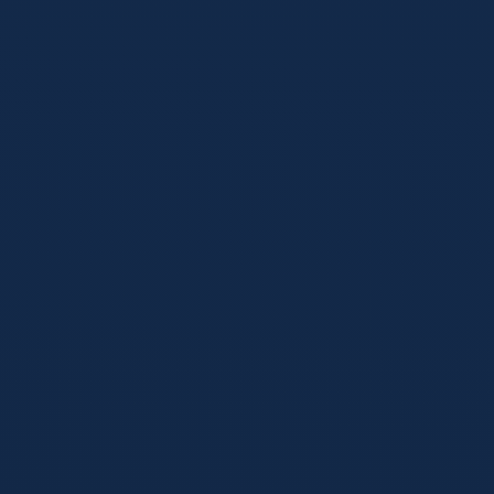
如果双方都偏谨慎，且预期进球总量不高，则0比0、1比0、1
比1这种低比分区间通常更值得关注。
阅读这一指标时也要保持克制。过高的射门转化率有时意味着
短期状态火热，也可能夹杂运气成分；若样本较小，直接外推
到决赛就会产生偏差。因此，较稳妥的做法是把射门转化率与
预期进球一起看：
预期进球高、转化率也高：进攻端兼具创造与终结能
力。
预期进球高、转化率偏低：机会不少，但把握能力不稳
定。
预期进球低、转化率偏高：结果亮眼，但持续性要打问
号。
这也是很多世界杯决赛模型预测会把进攻分成“创造能力”和
“终结能力”两个模块的原因。
防守稳定性、失球数据与门将表现评估
决赛从来不只是比谁更会进球，也比谁更不容易犯错。尤其在
高压对抗中，防守稳定性往往比攻击天赋更能决定比赛底色。