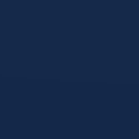
世界杯决赛数据分析中，进攻端最值得关注的不是“谁射得更
多”，而是“谁更持续地制造高质量机会”。这也是为什么预期
进球在现代比赛解读中越来越重要。
预期进球为什么值得看
预期进球的优势在于，它把每次射门放回情境中评估，例如射
门位置、角度、对抗压力等。这样一来，一支球队就算某场只
进了1球，但如果累计制造出更高质量的机会，仍然说明其进
攻结构健康。
对于世界杯胜率预测来说，稳定的高预期进球通常比偶发的大
比分更有参考意义。原因很简单：决赛是高压环境，依靠远射
神仙球或个别失误得分的可重复性较低，而持续创造禁区内机
会的能力更可持续。
射门转化率如何影响比分区间
射门转化率直接关系到世界杯决赛比分预测。如果两队都拥有
不错的创造能力，但其中一方转化率明显更高，那么在有限机
会下，它更可能把比赛推向1比0、2比1这样的常见决赛比分。